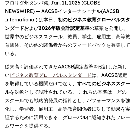
フロリダ州タンパ発, Jan. 11, 2026 (GLOBE
NEWSWIRE) -- AACSBインターナショナル(AACSB
International) は本日、
初のビジネス教育グローバルスタ
ンダード
および
2026年版会計認定基準
の草案を公開し、
世界中のビジネススクール、教員、学生、雇用主、高等教
育団体、その他の関係者からのフィードバックを募集して
いる。
従来高く評価されてきたAACSB認定基準を改訂した新し
い
ビジネス教育グローバルスタンダード
は、AACSB認定
を取得している機関だけでなく、
すべてのビジネススクー
ル
を対象として設計されている。 これらの基準は、どの
スクールでも戦略的発展の指針とし、パフォーマンスを強
化し、学習者、雇用主、高等教育関係者に対して効果を実
証するために活用できる、グローバルに認知されたフレー
ムワークを提供する。