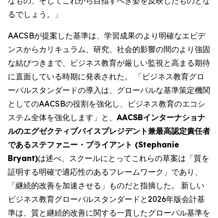
なもの、そしてこれから目指すべき姿を反映したものとな
るでしょう。」
AACSBが提案した基準は、学習成果のより明確なエビデ
ンスからカリキュラム、研究、社会的影響の間のより強固
な結びつきまで、ビジネス教育が厳しい監視と高まる期待
に直面している時期に発表された。 「ビジネス教育グロ
ーバルスタンダードの導入は、グローバルな基準策定機関
としてのAACSBの役割を強化し、ビジネス教育のエコシ
ステム全体を強化します」と、
AACSBインターナショナ
ルのエグゼクティブバイスプレジデント兼最高認定責任者
であるステファニー・ブライアント (Stephanie
Bryant)
は述べ、スクールにとってこれらの草案は「質を
証明する明確で適応性のあるフレームワーク」であり、
「継続的改善を加速させる」ものだと指摘した。 新しい
ビジネス教育グローバルスタンダードと2026年版会計基
準は、質と継続的改善に関する一貫したグローバル基準を