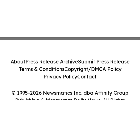
About
Press Release Archive
Submit Press Release
Terms & Conditions
Copyright/DMCA Policy
Privacy Policy
Contact
© 1995-2026 Newsmatics Inc. dba Affinity Group
Publishing & Montserrat Daily News. All Rights
Reserved.
Cookie Settings / Your Privacy Choices